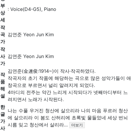
부
: Voice(D4-G5), Piano
상
세
작
곡
김연준 Yeon Jun Kim
가
작
사
김연준 Yeon Jun Kim
가
김연준(金連俊:1914~)이 작사·작곡하였다.
작
작곡자의 초기 작품에 해당하는 곡으로 많은 성악가들이 애
품
창곡으로 부르면서 널리 알려지게 되었다.
해
4마디의 전주는 약간 느리게 시작되다가 넷째마디부터 느
설
려지면서 노래가 시작된다.
한
나는 수풀 우거진 청산에 살으리라 나의 마음 푸르러 청산
글
에 살으리라 이 봄도 산허리에 초록빛 물들었네 세상 번뇌
가
시름 잊고 청산에서 살리라…
더보기
사