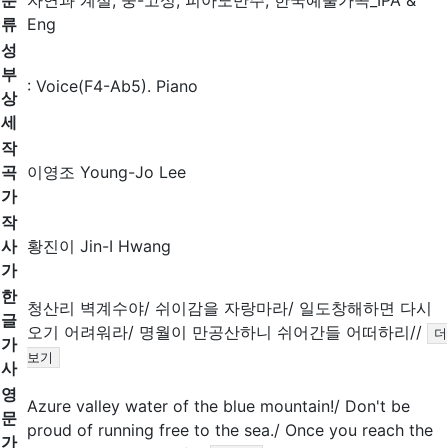
분
자연과 계절, 중-고성, 피아노반주, 한국예술가곡_IPA &
류
Eng
성
부
: Voice(F4-Ab5). Piano
상
세
작
곡
이영조 Young-Jo Lee
가
작
사
황진이 Jin-I Hwang
가
한
청산리 벽계수야/ 쉬이감을 자랑마라/ 일도창해하면 다시
글
오기 어려워라/ 명월이 만공산하니 쉬어간들 어떠하리//
더
가
보기
사
영
Azure valley water of the blue mountain!/ Don't be
문
proud of running free to the sea./ Once you reach the
가