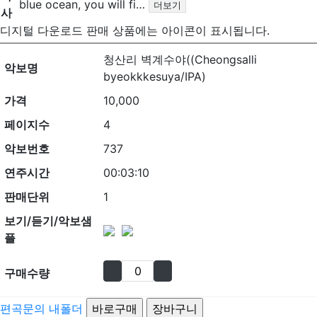
blue ocean, you will fi…
더보기
사
디지털 다운로드 판매 상품에는
아이콘이 표시됩니다.
청산리 벽계수야((Cheongsalli
악보명
byeokkkesuya/IPA)
가격
10,000
페이지수
4
악보번호
737
연주시간
00:03:10
판매단위
1
보기/듣기/악보샘
플
구매수량
편곡문의
내폴더