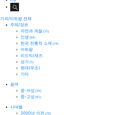
가곡/아트팝 전체
주제/쟝르
자연과 계절
(35)
인생
(69)
한국 전통적 소재
(34)
아트팝
리드믹/재즈
성가
(5)
현대(무조)
기타
음역
중-저성
(39)
중-고성
(95)
시대별
2000년 이전
(29)