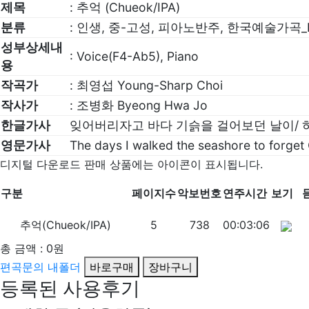
제목
: 추억 (Chueok/IPA)
분류
: 인생, 중-고성, 피아노반주, 한국예술가곡_IP
성부상세내
: Voice(F4-Ab5), Piano
용
작곡가
: 최영섭 Young-Sharp Choi
작사가
: 조병화 Byeong Hwa Jo
한글가사
잊어버리자고 바다 기슭을 걸어보던 날이/ 하
영문가사
The days I walked the seashore to forge
디지털 다운로드 판매 상품에는
아이콘이 표시됩니다.
구분
페이지수
악보번호
연주시간
보기
추억(Chueok/IPA)
5
738
00:03:06
총 금액 :
0원
편곡문의
내폴더
바로구매
장바구니
등록된 사용후기