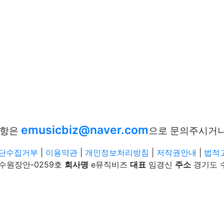
emusicbiz@naver.com
사항은
으로 문의주시거
단수집거부
|
이용약관
|
개인정보처리방침
|
저작권안내
|
법적
-수원장안-0259호
회사명
e뮤직비즈
대표
임경신
주소
경기도 수