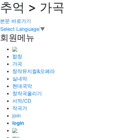
추억 > 가곡
본문 바로가기
Select Language
▼
회원메뉴
합창
가곡
창작뮤지컬&오페라
실내악
현대국악
창작곡올리기
서적/CD
작곡가
join
login
my