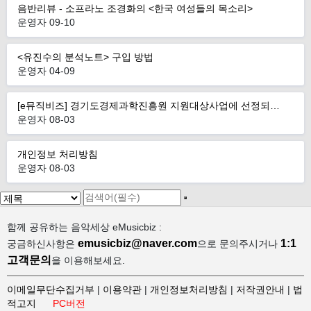
음반리뷰 - 소프라노 조경화의 <한국 여성들의 목소리>
운영자
09-10
<유진수의 분석노트> 구입 방법
운영자
04-09
[e뮤직비즈] 경기도경제과학진흥원 지원대상사업에 선정되…
운영자
08-03
개인정보 처리방침
운영자
08-03
함께 공유하는 음악세상 eMusicbiz :
emusicbiz@naver.com
1:1
궁금하신사항은
으로 문의주시거나
고객문의
을 이용해보세요.
이메일무단수집거부
|
이용약관
|
개인정보처리방침
|
저작권안내
|
법
적고지
PC버전