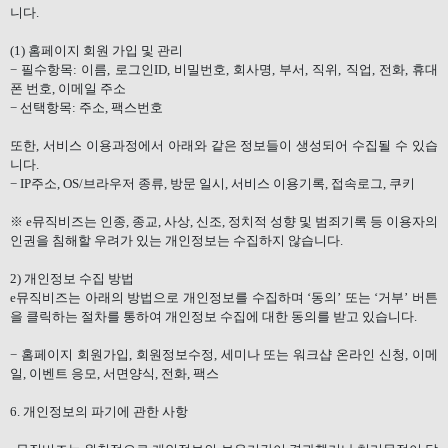
니다
.
(1)
홈페이지 회원 가입 및 관리
−
필수항목
:
이름
,
로그인
ID,
비밀번호
,
회사명
,
부서
,
직위
,
직업
,
전화
,
휴대
폰 번호
,
이메일 주소
−
선택항목
:
주소
,
팩스번호
또한
,
서비스 이용과정에서 아래와 같은 정보들이 생성되어 수집될 수 있습
니다
.
−
IP
주소
, OS/
브라우저 종류
,
방문 일시
,
서비스 이용기록
,
접속로그
,
쿠키
※
e
뮤직비즈는 인종
,
종교
,
사상
,
신조
,
정치적 성향 및 범죄기록 등 이용자의
인권을 침해할 우려가 있는 개인정보는 수집하지 않습니다
.
2)
개인정보 수집 방법
e
뮤직비즈는 아래의 방법으로 개인정보를 수집하며 ‘동의’ 또는 ‘거부’ 버튼
을 클릭하는 절차를 통하여 개인정보 수집에 대한 동의를 받고 있습니다
.
−
홈페이지 회원가입
,
회원정보수정
,
세미나 또는 워크샵 온라인 신청
,
이메
일
,
이벤트 응모
,
서면양식
,
전화
,
팩스
6.
개인정보의 파기에 관한 사항