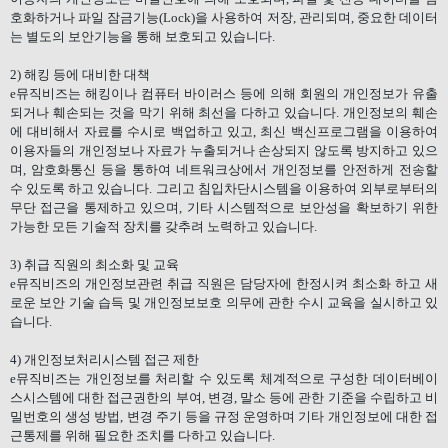
호화하거나 파일 잠금기능
(Lock)
을 사용하여 저장
,
관리되며
,
중요한 데이터
는 별도의 보안기능을 통해 보호되고 있습니다
.
2)
해킹 등에 대비한 대책
e
뮤직비즈는 해킹이나 컴퓨터 바이러스 등에 의해 회원의 개인정보가 유출
되거나 훼손되는 것을 막기 위해 최선을 다하고 있습니다
.
개인정보의 훼손
에 대비해서 자료를 수시로 백업하고 있고
,
최신 백신프로그램을 이용하여
이용자들의 개인정보나 자료가 누출되거나 손상되지 않도록 방지하고 있으
며
,
암호화통신 등을 통하여 네트워크상에서 개인정보를 안전하게 전송할
수 있도록 하고 있습니다
.
그리고 침입차단시스템을 이용하여 외부로부터의
무단 접근을 통제하고 있으며
,
기타 시스템적으로 보안성을 확보하기 위한
가능한 모든 기술적 장치를 갖추려 노력하고 있습니다
.
3)
취급 직원의 최소화 및 교육
e
뮤직비즈의 개인정보관련 취급 직원은 담당자에 한정시켜 최소화 하고 새
로운 보안 기술 습득 및 개인정보보호 의무에 관한 수시 교육을 실시하고 있
습니다
.
4)
개인정보처리시스템 접근 제한
e
뮤직비즈는 개인정보를 처리할 수 있도록 체계적으로 구성한 데이터베이
스시스템에 대한 접근권한의 부여
,
변경
,
말소 등에 관한 기준을 수립하고 비
밀번호의 생성 방법
,
변경 주기 등을 규정 운영하며 기타 개인정보에 대한 접
근통제를 위해 필요한 조치를 다하고 있습니다
.