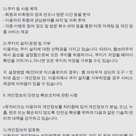
1)
쿠키 등 사용 목적
-
회원과 비회원의 접속 빈도나 방문 시간 등을 분석
-
이용자의 취향과 관심분야를 파악 및 자취 추적
-
각종 이벤트 참여 정도 및 방문 회수 파악 등을 통한 타겟 마케팅 및 개인 맞
춤 서비스 제공
2)
쿠키의 설치
/
운영 및 거부
이용자는 쿠키 설치에 대한 선택권을 가지고 있습니다
.
따라서
,
웹브라우저
에서 옵션을 설정함으로써 모든 쿠키를 허용하거나
,
쿠키가 저장될 때마다
확인을 거치거나
,
아니면 모든 쿠키의 저장을 거부할 수도 있습니다
.
※ 설정방법 예
(
인터넷 익스플로어의 경우
) :
웹 브라우저 상단의 도구
>
인
터넷 옵션
>
개인정보 단
,
이용자께서 쿠키 설치를 거부하였을 경우 서비스
제공에 어려움이 있을 수 있습니다
.
9.
개인정보의 안전성 확보조치에 관한 사항
e
뮤직비즈는 이용자의 개인정보를 처리함에 있어 개인정보가 분실
,
도난
,
누
출
,
변조 또는 훼손되지 않도록 안전성 확보를 위하여 다음과 같은 기술적
/
관
리적 대책을 강구하고 있습니다
.
1)
개인정보의 암호화
이용자의 개인정보는 비밀번호에 의해 보호되며
,
파일 및 전송 데이터를 암