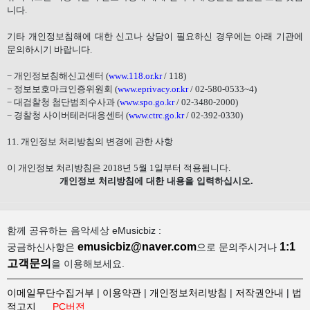
니다
.
기타 개인정보침해에 대한 신고나 상담이 필요하신 경우에는 아래 기관에
문의하시기 바랍니다
.
−
개인정보침해신고센터
(
www.118.or.kr
/ 118)
−
정보보호마크인증위원회
(
www.eprivacy.or.kr
/ 02-580-0533~4)
−
대검찰청 첨단범죄수사과
(
www.spo.go.kr
/ 02-3480-2000)
−
경찰청 사이버테러대응센터
(
www.ctrc.go.kr
/ 02-392-0330)
11.
개인정보 처리방침의 변경에 관한 사항
이 개인정보 처리방침은
2018
년
5
월
1
일부터 적용됩니다
.
개인정보 처리방침에 대한 내용을 입력하십시오.
함께 공유하는 음악세상 eMusicbiz :
emusicbiz@naver.com
1:1
궁금하신사항은
으로 문의주시거나
고객문의
을 이용해보세요.
이메일무단수집거부
|
이용약관
|
개인정보처리방침
|
저작권안내
|
법
적고지
PC버전