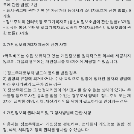
호에 관한 법률
): 3
년
−
표시·광고에 관한 기록
(
전자상거래 등에서의 소비자보호에 관한 법률
): 6
개월
−
정보주체의 인터넷 등 로그기록자료
(
통신비밀보호법에 관한 법률
): 3
개월
−
컴퓨터 통신
,
인터넷 로그기록자료
,
접속지 추적자료
(
통신비밀보호법에 관
한 법률
): 3
개월
3.
개인정보의 제
3
자 제공에 관한 사항
e
뮤직비즈는 수집·보유하고 있는 개인정보를 원칙적으로 외부에 제공하지
않으며
,
다음의 경우에는 개인정보를 제
3
자에게 제공할 수 있습니다
.
1)
정보주체로부터 별도의 동의를 받은 경우
2)
법령의 규정에 의거하거나
,
수사 목적으로 법령에 정해진 절차와 방법에
따라 수사기관의 요구가 있는 경우
3)
정보주체 또는 그 법정대리인이 의사표시를 할 수 없는 상태에 있거나 주
소불명 등으로 사전 동의를 받을 수 없는 경우로서 명백히 정보 주체 또는 제
3
자의 급박한 생명
,
신체
,
재산의 이익을 위하여 필요하다고 인정되는 경우
4.
개인정보의 권리·의무 및 그 행사방법에 관한 사항
이용자는 정보주체로서 개인정보 관련하여
,
언제든지 개인정보 열람
,
정
정
,
삭제
,
처리정지 등의 권리를 행사할 수 있습니다
.