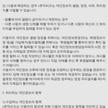
단
,
다음에 해당하는 경우
e
뮤직비즈는 개인정보의 열람
,
정정
,
삭제
,
처리정
지를 거절할 수 있습니다
.
−
법률에 따라 열람이 금지되거나 제한되는 경우
−
다른 사람의 생명·신체를 해할 우려가 있거나 다른 사람의 재산과 그 밖의
이익을 부당하게 침해할 우려가 있는 경우
이용자의 개인정보 열람·정정을 위해서는
'
개인정보변경
'(
또는
'
회원정보수
정
'
등
)
을 가입해지
(
동의철회
)
를 위해서는
"
회원탈퇴
"
를 통하여 본인 확인 절
차를 거치신 후 탈퇴할 수 있습니다
.
혹은 개인정보보호담당자에게 서면
,
전
화 또는 이메일로 연락하시면 지체 없이 조치하겠습니다
.
회원 탈퇴 시
,
직접 작성하신 게시물은 자동적으로 삭제되지 않으니
,
게시물
등의 삭제를 원하시는 경우 반드시 직접 삭제를 하신 후 회원탈퇴를 해주시
기 바랍니다
.
이용자가 개인정보 오류에 대한 정정을 요청하신 경우에는 정정을 완료하기
전까지 당해 개인정보를 이용 또는 제
3
자에게 제공하지 않겠습니다
.
또한
잘못된 개인정보를 제
3
자에게 이미 제공한 경우에는 정정 처리결과를 제
3
자
에게 지체없이 통지하겠습니다
.
5.
처리하는 개인정보의 항목
1)
수집하는 개인정보의 항목
e
뮤직비즈는 이용자의 동의에 의해 다음의 개인정보 항목을 처리하고 있습