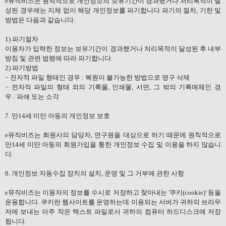
e
뮤직비즈는 원칙적으로 개인정보의 보유기간이 경과했거나 처리목적이 달
성된 경우에는 지체 없이 해당 개인정보를 파기합니다 파기의 절차
,
기한 및
방법은 다음과 같습니다
.
1)
파기절차
이용자가 입력한 정보는 보유기간이 경과했거나 처리목적이 달성된 후 내부
방침 및 관련 법령에 따라 파기합니다
.
2)
파기방법
−
전자적 파일 형태인 경우
:
복원이 불가능한 방법으로 영구 삭제
−
전자적 파일의 형태 외의 기록물
,
인쇄물
,
서면
,
그 밖의 기록매체인 경
우
:
파쇄 또는 소각
7.
만
14
세 미만 아동의 개인정보 보호
e
뮤직비즈는 회원사의 담당자
,
연구원을 대상으로 하기 때문에 원칙적으로
만
14
세 미만 아동의 회원가입을 통한 개인정보 수집 및 이용을 하지 않습니
다
.
8.
개인정보 자동수집 장치의 설치
,
운영 및 그 거부에 관한 사항
e
뮤직비즈는 이용자의 정보를 수시로 저장하고 찾아내는
'
쿠키
(cookie)'
등을
운용합니다
.
쿠키란 웹사이트를 운영하는데 이용되는 서버가 귀하의 브라우
저에 보내는 아주 작은 텍스트 파일로서 귀하의 컴퓨터 하드디스크에 저장
됩니다
.