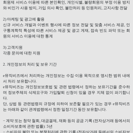
회원제 서비스 이용에 따른 본인확인
,
개인식별
,
불량회원의 부정 이용 방지
와 비인가 사용 방지
,
가입 의사 확인
,
불만처리 등 민원처리
,
고지사항 전달
2)
마케팅 및 광고에 활용
신규 서비스 개발과 이벤트 행사에 따른 정보 전달 및 맞춤 서비스 제공
,
인
구통계학적 특성에 따른 서비스 제공 및 광고 게재
,
접속 빈도 파악 또는 회
원의 서비스 이용에 대한 통계
3)
고객지원
각종 문의에 대한 지원
2.
개인정보의 처리 및 보유 기간
e
뮤직비즈에서 처리하는 개인정보는 수집·이용 목적으로 명시한 범위 내에
서 처리·보유합니다
.
e
뮤직비즈는 개인정보보호법 및 관련 법령에서 정하는 보유기간을 준수하
며 정보주체의 삭제요구와 가입탈퇴 신청이 있을 경우 지체 없이 파기합니
다
.
단
,
상법 등 관련법령의 규정에 의하여 보존할 필요가 있는 경우
e
뮤직비즈
는 아래와 같이 관계법령에서 정한 일정기간 동안 보유합니다
.
−
계약 또는 청약 철회
,
대금결제
,
재화 등의 공금 기록
(
전자상거래 등에서의
소비자보호에 관한 법률
): 5
년
−
소비자의 불만 또는 분쟁처리에 관한 기록
(
전자상거래 등에서의 소비자보